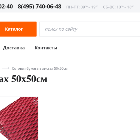
02-40
8(495) 740-06-48
ПН–ПТ: 09⁰⁰ – 19⁰⁰
СБ–ВС: 10⁰⁰ – 18⁰⁰
Каталог
Доставка
Контакты
Сотовая бумага в листах 50х50см
ах 50х50см