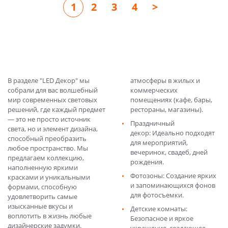
1
2
3
4
>
В разделе "LED Декор" мы
атмосферы в жилых и
собрали для вас волшебный
коммерческих
мир современных световых
помещениях (кафе, бары,
решений, где каждый предмет
рестораны, магазины).
— это не просто источник
Праздничный
света, но и элемент дизайна,
декор: Идеально подходят
способный преобразить
для мероприятий,
любое пространство. Мы
вечеринок, свадеб, дней
предлагаем коллекцию,
рождения.
наполненную яркими
Фотозоны: Создание ярких
красками и уникальными
и запоминающихся фонов
формами, способную
для фотосъемки.
удовлетворить самые
изысканные вкусы и
Детские комнаты:
воплотить в жизнь любые
Безопасное и яркое
дизайнерские задумки.