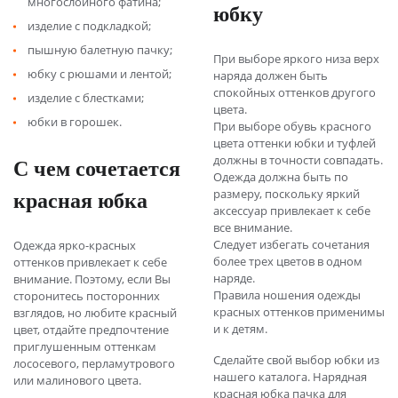
многослойного фатина;
юбку
изделие с подкладкой;
пышную балетную пачку;
При выборе яркого низа верх
юбку с рюшами и лентой;
наряда должен быть
спокойных оттенков другого
изделие с блестками;
цвета.
юбки в горошек.
При выборе обувь красного
цвета оттенки юбки и туфлей
С чем сочетается
должны в точности совпадать.
Одежда должна быть по
красная юбка
размеру, поскольку яркий
аксессуар привлекает к себе
все внимание.
Следует избегать сочетания
Одежда ярко-красных
более трех цветов в одном
оттенков привлекает к себе
наряде.
внимание. Поэтому, если Вы
Правила ношения одежды
сторонитесь посторонних
красных оттенков применимы
взглядов, но любите красный
и к детям.
цвет, отдайте предпочтение
приглушенным оттенкам
Сделайте свой выбор юбки из
лососевого, перламутрового
нашего каталога. Нарядная
или малинового цвета.
красная юбка пачка для