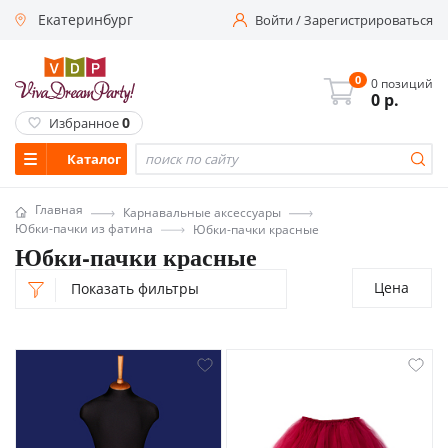
Екатеринбург
Войти
/
Зарегистрироваться
0
0 позиций
0
р.
0
Избранное
Каталог
Главная
Карнавальные аксессуары
Юбки-пачки из фатина
Юбки-пачки красные
Юбки-пачки красные
Цена
Показать фильтры