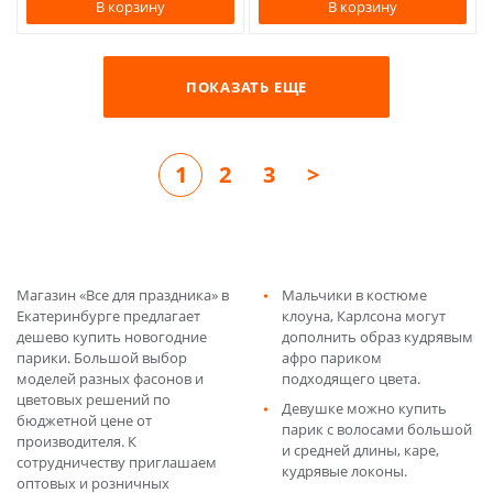
В корзину
В корзину
ПОКАЗАТЬ ЕЩЕ
1
2
3
>
Магазин «Все для праздника» в
Мальчики в костюме
Екатеринбурге предлагает
клоуна, Карлсона могут
дешево купить новогодние
дополнить образ кудрявым
парики. Большой выбор
афро париком
моделей разных фасонов и
подходящего цвета.
цветовых решений по
Девушке можно купить
бюджетной цене от
парик с волосами большой
производителя. К
и средней длины, каре,
сотрудничеству приглашаем
кудрявые локоны.
оптовых и розничных