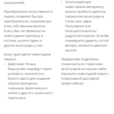
На молодежную
покупателей.
новогоднюю вечеринку
Приобретение искусственного
можно прийти в цветном
парика позволит быстро
парике или аксессуаре в
преобразиться, сохранив при
стиле хаос, афро.
этом собственные волосы.
Популярностью
Если у Вас нет времени на
пользуются волосы
новогоднюю прическу и
радужной окраски. Если Вы
костюм, купите парик и
планируете удивить гостей
другие аксессуары у нас.
вечера, закажите цветной
ирокез.
Кому пригодятся новогодние
парики:
Предлагаем подробнее
Девочкам. Юным
ознакомиться с перечнем
барышням подойдут парки
аксессуаров на нашем сайте.
розового, золотистого,
Закажите новогодний парик с
белого цвета для создания
оперативной доставкой
образа принцессы,
прямо сейчас!
снежинки, Белоснежки и
любого другого сказочного
персонажа.