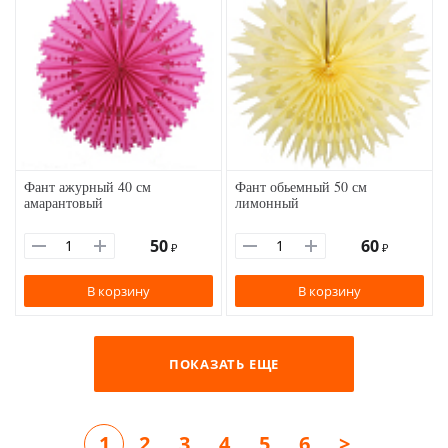
Фант ажурный 40 см
Фант обьемный 50 см
амарантовый
лимонный
50
60
₽
₽
В корзину
В корзину
ПОКАЗАТЬ ЕЩЕ
1
2
3
4
5
6
>