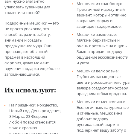
вам нужно элегантно
Мешочек из спанбонда:
упаковать сувениры для
Практичный и доступный
коллег или гостей?
вариант, который отлично
сохраняет форму и
Подарочные мешочки — это
защищает содержимое.
не просто упаковка, это
способ выразить заботу,
Мешочки замшевые:
внимание и создать
Мягкие, бархатистые и
предвкушение чуда. Они
очень приятные на ощупь.
превращают обычный
Замша придает подарку
предмет в настоящий
ощущение эксклюзивности
сюрприз, делая момент
и уюта.
вручения подарка еще более
Мешочки велюровые:
запоминающимся.
Глубокие, насыщенные
цвета и роскошная текстура
Их используют:
велюра создают атмосферу
праздника и благородства.
Мешочки из мешковины:
На праздники: Рождество,
Экологичные, натуральные
Новый год, День рождения,
и стильные. Мешковина
8 Марта, 23 Февраля –
добавит подарку
любой повод становится
рустикальный шарм и
ярче с красиво
подчеркнет вашу заботу о
упакованным сюрпризом.