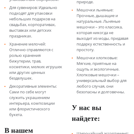
природе.
Для сувениров: Идеально
Мешочки льняные:
подходят для упаковки
Прочные, дышащие и
небольших подарков на
натуральные. Льняные
свадьбах, корпоративах,
мешочки – это классика,
выставках или детских
которая никогда не
праздниках.
выходит из моды, придавая
Хранение мелочей:
подарку естественность и
Отлично справляются с
простоту.
ролью хранения
Мешочки хлопковые:
бижутерии, трав,
Мягкие, приятные на
косметики, мелких игрушек
ощупь и экологичные.
или других ценных
Хлопковые мешочки –
безделушек.
универсальный выбор для
Декоративные элементы:
любого случая, они
Сами по себе могут
безопасны и долговечны.
служить украшением
интерьера, композиции
У нас вы
или флористического
букета.
найдете:
В нашем
Широчайший ассортимент: