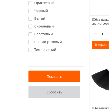
Оранжевый
Черный
Белый
Юбка-пачка
светло-роз
Сиреневый
Салатовый
Светло-розовый
В корзин
Темно-синий
Юбка-пачка