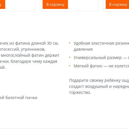
у
В корзину
В корзину
чек из фатина длиной 30 см,
Удобная эластичная резинк
тосессий, утренников,
давления
й многослойный фатин держит
Универсальный размер — п
ачки, благодаря чему каждая
Мягкий фатин — не колется
ой.
Подарите своему ребёнку ощу
создаст воздушный и нарядн
торжество.
ей балетной пачки