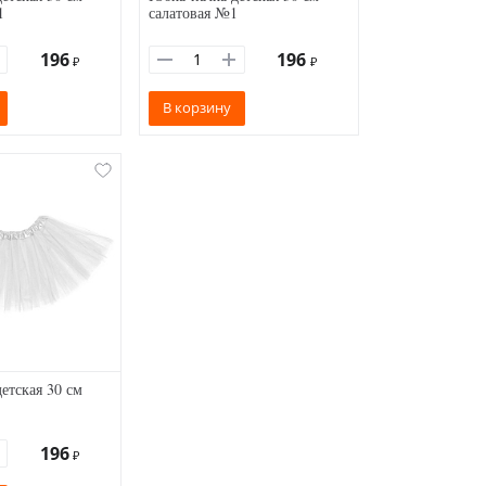
1
салатовая №1
196
196
₽
₽
В корзину
етская 30 см
196
₽