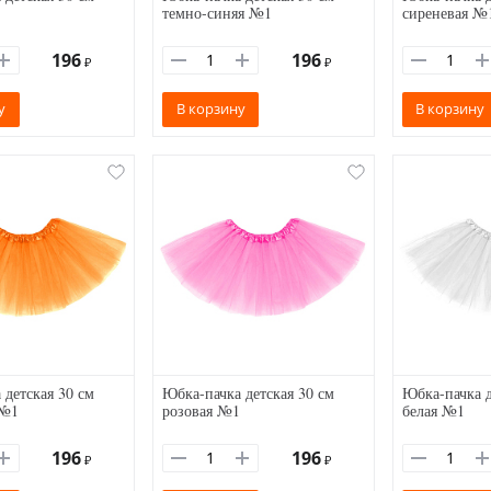
темно-синяя №1
сиреневая №
196
196
₽
₽
у
В корзину
В корзину
 детская 30 см
Юбка-пачка детская 30 см
Юбка-пачка д
 №1
розовая №1
белая №1
196
196
₽
₽