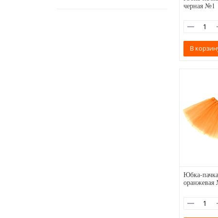
черная №1
В корзин
Юбка-пачка
оранжевая