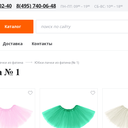
02-40
8(495) 740-06-48
ПН–ПТ: 09⁰⁰ – 19⁰⁰
СБ–ВС: 10⁰⁰ – 18⁰⁰
Каталог
Доставка
Контакты
чки из фатина
Юбки-пачки из фатина (№ 1)
а № 1