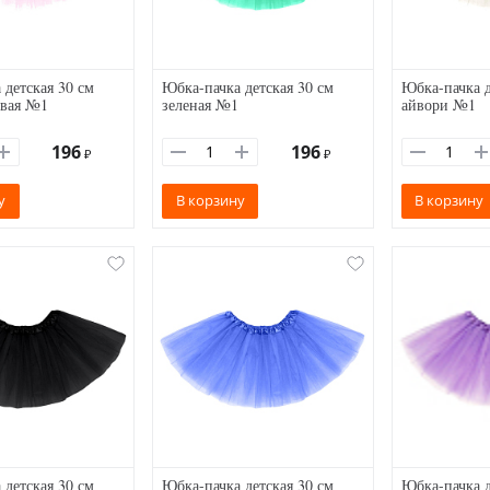
 детская 30 см
Юбка-пачка детская 30 см
Юбка-пачка д
овая №1
зеленая №1
айвори №1
196
196
₽
₽
у
В корзину
В корзину
 детская 30 см
Юбка-пачка детская 30 см
Юбка-пачка д