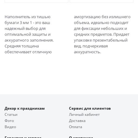
Наполнитель из тишью
амортизацию без излишнего
бумаги 3 мм 1 - это ваш
объема, идеально подходит
надежный выбор для
для фиксации небольших и
оптимальной защиты и
средних предметов. Придает
аккуратного заполнения.
упаковке презентабельный
Средняя толщина
вид, подчеркивая
обеспечивает отличную
аккуратность.
Декор к праздникам
Сервис для клиентов
Статьи
Личный кабинет
Фото
Доставка
Видео
Оплата
Гарантия и сервис
О компании