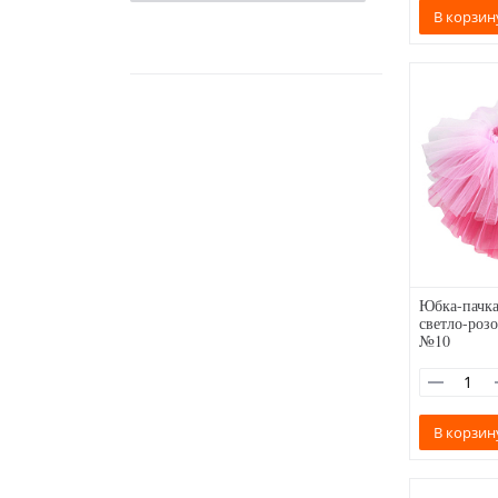
В корзин
Юбка-пачка
светло-роз
№10
В корзин