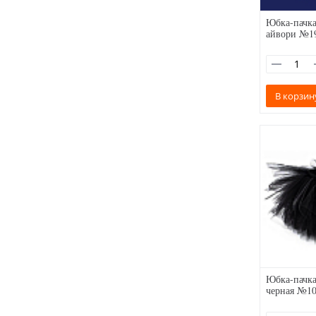
Юбка-пачка
айвори №1
В корзин
Юбка-пачка
черная №1