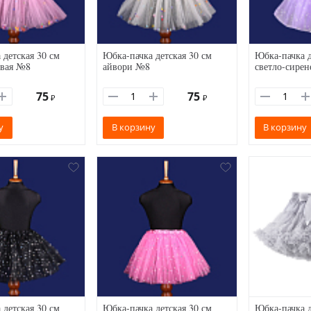
 детская 30 см
Юбка-пачка детская 30 см
Юбка-пачка д
овая №8
айвори №8
светло-сирен
75
75
₽
₽
у
В корзину
В корзину
 детская 30 см
Юбка-пачка детская 30 см
Юбка-пачка д