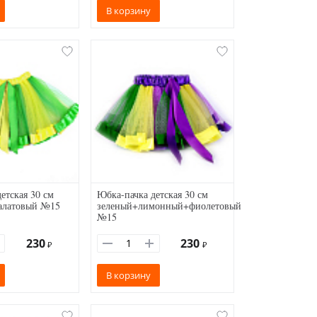
В корзину
етская 30 см
Юбка-пачка детская 30 см
алатовый №15
зеленый+лимонный+фиолетовый
№15
230
230
₽
₽
В корзину