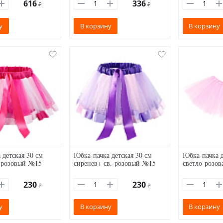
616
336
₽
₽
у
В корзину
В корзину
 детская 30 см
Юбка-пачка детская 30 см
Юбка-пачка д
+розовый №15
сиренев+ св.-розовый №15
светло-розов
230
230
₽
₽
у
В корзину
В корзину