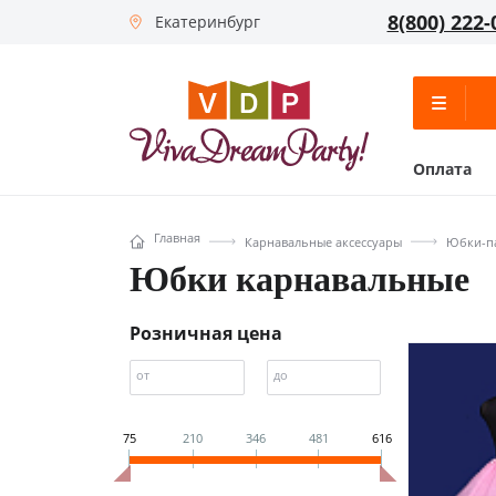
8(800) 222-
Екатеринбург
Оплата
Главная
Карнавальные аксессуары
Юбки-па
Юбки карнавальные
Розничная цена
от
до
75
210
346
481
616