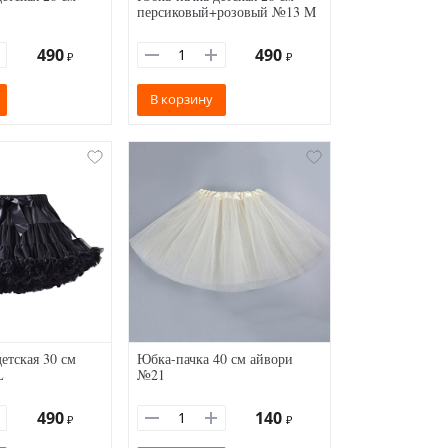
персиковый+розовый №13 M
490
490
₽
₽
В корзину
етская 30 см
Юбка-пачка 40 см айвори
L
№21
490
140
₽
₽