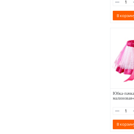
В корзин
Юбка-пачка
малиновая
В корзин