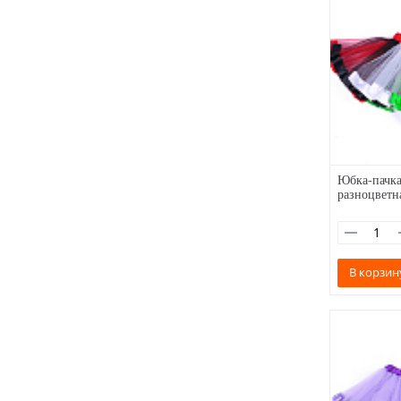
Юбка-пачка
разноцветн
В корзин