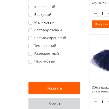
черная №9
Коралловый
Бордовый
Малиновый
В корзин
Светло-розовый
Светло-сиреневый
Темно-синий
Разноцветный
Персиковый
Юбка-пачка
25 см темн