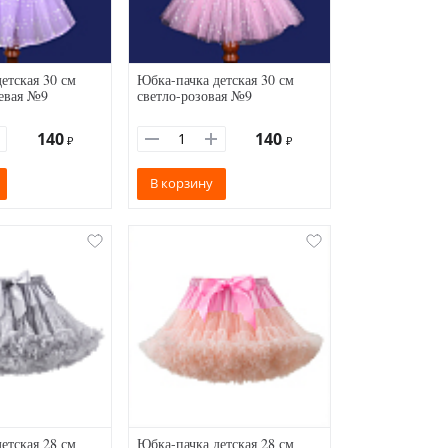
етская 30 см
Юбка-пачка детская 30 см
евая №9
светло-розовая №9
140
140
₽
₽
В корзину
етская 28 см
Юбка-пачка детская 28 см