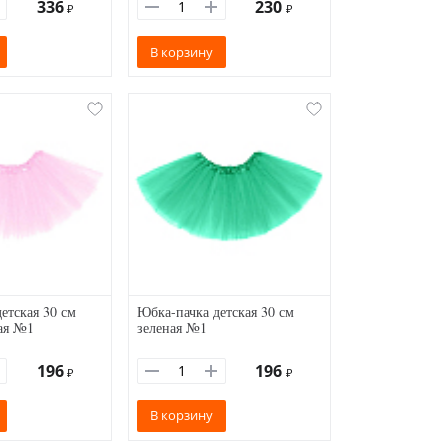
336
230
₽
₽
В корзину
етская 30 см
Юбка-пачка детская 30 см
ая №1
зеленая №1
196
196
₽
₽
В корзину