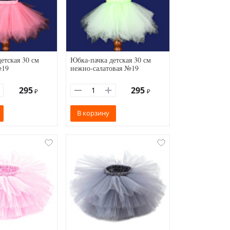
етская 30 см
Юбка-пачка детская 30 см
№19
нежно-салатовая №19
295
295
₽
₽
В корзину