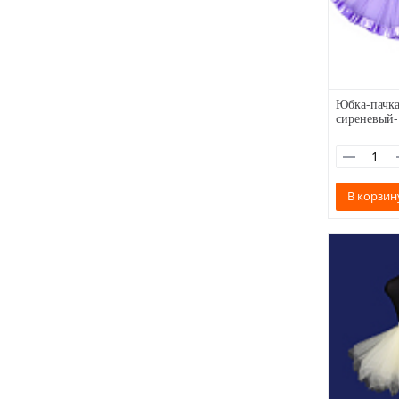
Юбка-пачка
сиреневый
В корзин