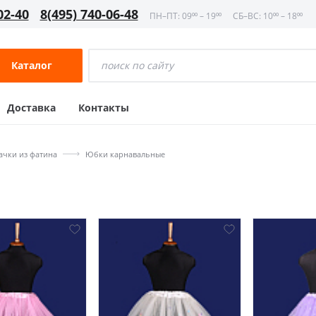
02-40
8(495) 740-06-48
ПН–ПТ: 09⁰⁰ – 19⁰⁰
СБ–ВС: 10⁰⁰ – 18⁰⁰
Каталог
Доставка
Контакты
чки из фатина
Юбки карнавальные