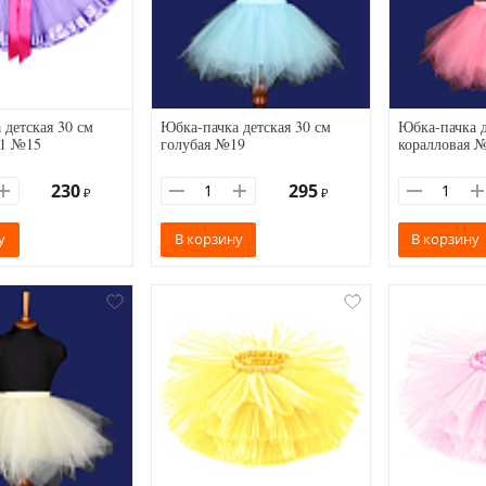
 детская 30 см
Юбка-пачка детская 30 см
Юбка-пачка д
-1 №15
голубая №19
коралловая 
230
295
₽
₽
у
В корзину
В корзину