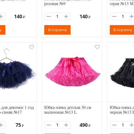
розовая №9
серая №13 М
140
140
₽
₽
у
В корзину
В корзину
 для девочки 1 год
Юбка-пачка детская 30 см
Юбка-пачка д
о-синяя №17
малиновая №13 L
черная №13 
75
490
₽
₽