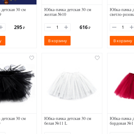
 детская 30 см
Юбка-пачка детская 30 см
Юбка-пачка д
9
желтая №10
светло-розов
295
616
₽
₽
у
В корзину
В корзину
 детская 30 см
Юбка-пачка детская 30 см
Юбка-пачка д
0
белая №11 L
бордовая №1