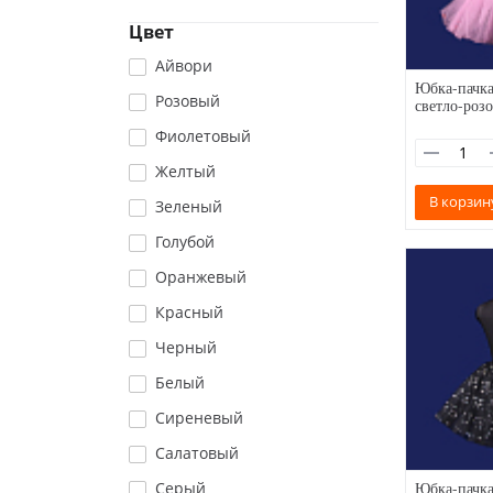
Цвет
Айвори
Юбка-пачка
Розовый
светло-роз
Фиолетовый
Желтый
В корзин
Зеленый
Голубой
Оранжевый
Красный
Черный
Белый
Сиреневый
Салатовый
Юбка-пачка
Серый