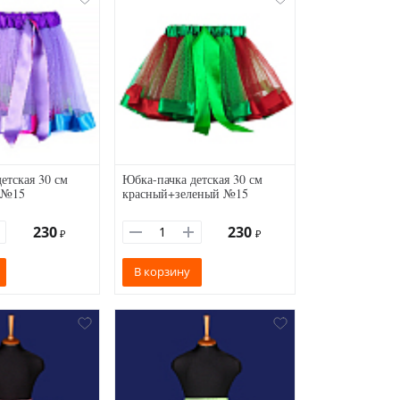
етская 30 см
Юбка-пачка детская 30 см
 №15
красный+зеленый №15
230
230
₽
₽
В корзину