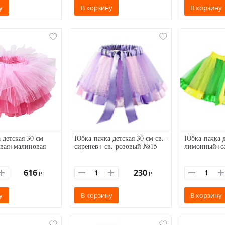
у
В корзину
В корзину
 детская 30 см
Юбка-пачка детская 30 см св.-
Юбка-пачка д
овая+малиновая
сиренев+ св.-розовый №15
лимонный+с
616
230
₽
₽
у
В корзину
В корзину