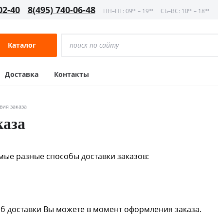
02-40
8(495) 740-06-48
ПН–ПТ: 09⁰⁰ – 19⁰⁰
СБ–ВС: 10⁰⁰ – 18⁰⁰
Каталог
Доставка
Контакты
вия заказа
каза
ые разные способы доставки заказов:
б доставки Вы можете в момент оформления заказа.