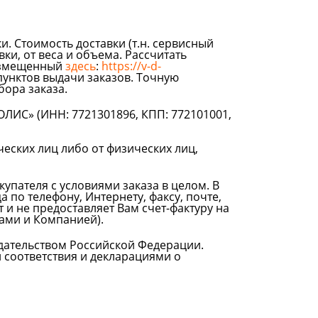
и. Стоимость доставки (т.н. сервисный
ки, от веса и объема. Рассчитать
размещенный
здесь
:
https://v-d-
пунктов выдачи заказов. Точную
ора заказа.
ОЛИС» (ИНН: 7721301896, КПП: 772101001,
ических лиц либо от физических лиц,
упателя с условиями заказа в целом. В
ца по телефону, Интернету, факсу, почте,
 и не предоставляет Вам счет-фактуру на
Вами и Компанией).
дательством Российской Федерации.
 соответствия и декларациями о