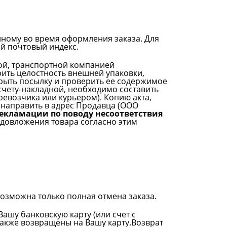
нному во время оформления заказа. Для
ый почтовый индекс.
ой, транспортной компанией
рить целостность внешней упаковки,
скрыть посылку и проверить ее содержимое
счету-накладной, необходимо составить
ревозчика или курьером). Копию акта,
 направить в адрес Продавца (ООО
екламации по поводу несоответствия
едовложения товара согласно этим
Возможна только полная отмена заказа.
ашу банковскую карту (или счет с
также возвращены на Вашу карту.Возврат