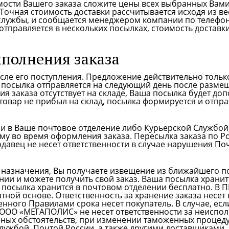
ости Вашего заказа сложите цены всех выбранных Вами
 Точная стоимость доставки рассчитывается исходя из в
лужбы, и сообщается менеджером компании по телефону
 отправляется в нескольких посылках, стоимость доставк
ыполнения заказа
осле его поступления. Предложение действительно тольк
 посылка отправляется на следующий день после размеще
 заказа отсутствует на складе, Ваша посылка будет допо
 товар не прибыл на склад, посылка формируется и отпра
и в Ваше почтовое отделение либо Курьерской Службой
му во время оформления заказа. Пересылка заказа по Рос
давец не несет ответственности в случае нарушения Поч
а назначения, Вы получаете извещение из ближайшего по
ии и можете получить свой заказ. Ваша посылка хранит
й посылка хранится в почтовом отделении бесплатно. В 
латной основе. Ответственность за хранение заказа несе
енного Правилами срока несет покупатель. В случае, ес
 ООО «МЕГАПОЛИС» не несет ответственности за неисп
рных обстоятельств, при изменении таможенных процедур
ужбой, Почтой России, а также другими доставщиками.