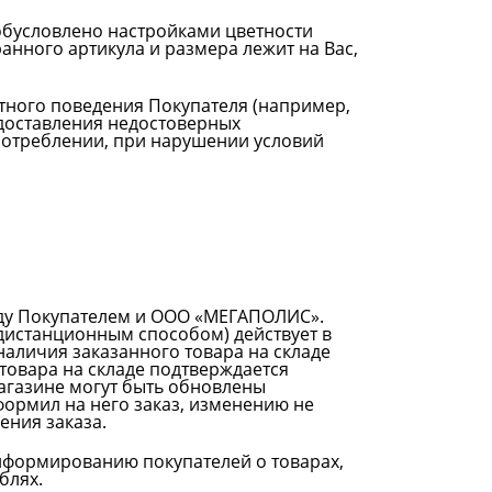
 обусловлено настройками цветности
анного артикула и размера лежит на Вас,
стного поведения Покупателя (например,
едоставления недостоверных
потреблении, при нарушении условий
ду Покупателем и ООО «МЕГАПОЛИС».
дистанционным способом) действует в
наличия заказанного товара на складе
товара на складе подтверждается
магазине могут быть обновлены
формил на него заказ, изменению не
ения заказа.
информированию покупателей о товарах,
блях.