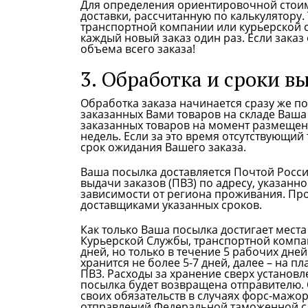
Для определения ориентировочной стоим
доставки, рассчитанную по калькулятору.
транспортной компании или курьерской с
каждый новый заказ один раз. Если заказ
объема всего заказа!
3. Обработка и сроки в
Обработка заказа начинается сразу же п
заказанных Вами товаров на складе Ваша
заказанных товаров на момент размещения
недель. Если за это время отсутствующий
срок ожидания Вашего заказа.
Ваша посылка доставляется Почтой Росси
выдачи заказов (ПВЗ) по адресу, указанно
зависимости от региона проживания. Про
доставщиками указанных сроков.
Как только Ваша посылка достигает мест
Курьерской Службы, транспортной компан
дней, но только в течение 5 рабочих дне
хранится не более 5-7 дней, далее – на п
ПВЗ. Расходы за хранение сверх установл
посылка будет возвращена отправителю.
своих обязательств в случаях форс-мажо
отправлений Федеральной таможенной сл