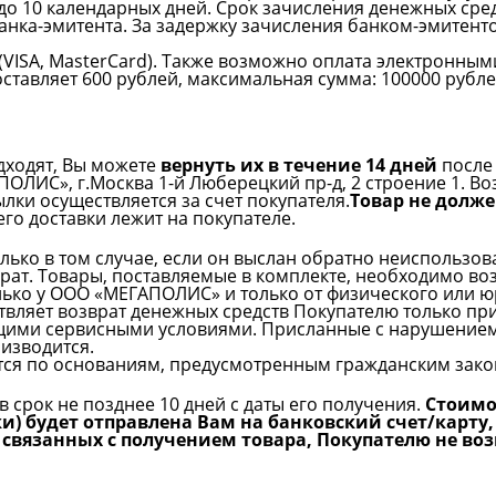
до 10 календарных дней. Срок зачисления денежных сре
нка-эмитента. За задержку зачисления банком-эмитенто
(VISA, MasterCard). Также возможно оплата электронным
тавляет 600 рублей, максимальная сумма: 100000 рубл
дходят, Вы можете
вернуть их в течение 14 дней
после 
ОЛИС», г.Москва 1-й Люберецкий пр-д, 2 строение 1. В
лки осуществляется за счет покупателя.
Товар не долж
 его доставки лежит на покупателе.
лько в том случае, если он выслан обратно неиспользо
ат. Товары, поставляемые в комплекте, необходимо воз
ько у ООО «МЕГАПОЛИС» и только от физического или юр
вляет возврат денежных средств Покупателю только пр
ящими сервисными условиями. Присланные с нарушением
оизводится.
тся по основаниям, предусмотренным гражданским зако
в срок не позднее 10 дней с даты его получения.
Стоимо
ки) будет отправлена Вам на банковский счет/карту,
 связанных с получением товара, Покупателю не во