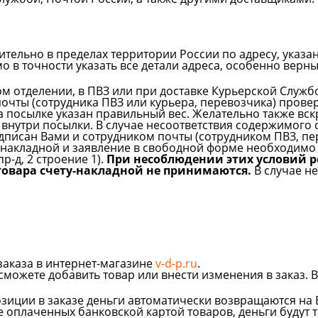
ительно в пределах территории России по адресу, указа
о в точности указать все детали адреса, особенно верн
м отделении, в ПВЗ или при доставке Курьерской Служб
почты (сотрудника ПВЗ или курьера, перевозчика) прове
 на посылке указан правильный вес. Желательно также в
 внутри посылки. В случае несоответствия содержимого 
одписан Вами и сотрудником почты (сотрудником ПВЗ, пе
-накладной и заявление в свободной форме необходимо
-д, 2 строение 1).
При несоблюдении этих условий р
товара счету-накладной не принимаются.
В случае н
заказа в интернет-магазине
v-d-p.ru
.
сможете добавить товар или внести изменения в заказ. 
зиции в заказе деньги автоматически возвращаются на В
е оплаченных банковской картой товаров, деньги будут 