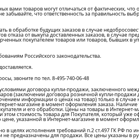
мых вами товаров могут отличаться от фактических, что
е забывайте, что ответственность за правильность выбр
зать в обработке будущих заказов в случае недобросове
в отказа от выкупа доставленных заказов, в случае пр
орченных покупателем товаров или товаров, бывших в у
бованиям Российского законодательства.
доставляется.
сы, звоните по тел. 8-495-740-06-48
 условиями договора купли-продажи, заключенного меж
аров (заключении договора розничной купли-продажи 
ючением информации о ценах на товар) только в случае 
ернет-магазине в момент оформления заказа. Наличие 
купателя и его обработки. Цены на товары в Интернет-
 этом стоимость товара для Покупателя, который уже о
 цене, указанной в Интернет-магазине в момент оформл
о в целях исполнения требований п.2 ст.497 ГК РФ по 
не предназначены для продажи. Все цены указаны в ру