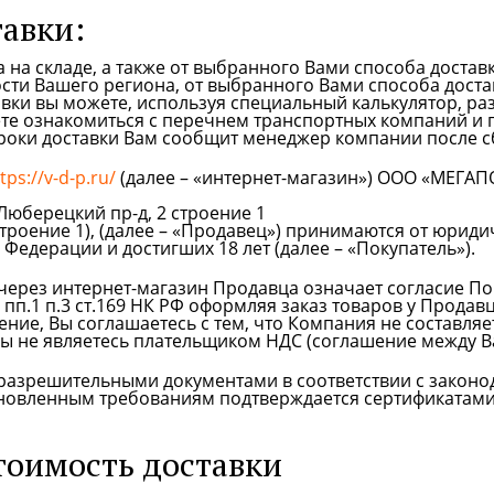
тавки:
 на складе, а также от выбранного Вами способа доставк
сти Вашего региона, от выбранного Вами способа достав
авки вы можете, используя специальный калькулятор, 
ете ознакомиться с перечнем транспортных компаний и 
роки доставки Вам сообщит менеджер компании после сб
tps://v-d-p.ru/
(далее – «интернет-магазин») ООО «МЕГАП
Люберецкий пр-д, 2 строение 1
 строение 1), (далее – «Продавец») принимаются от юрид
едерации и достигших 18 лет (далее – «Покупатель»).
через интернет-магазин Продавца означает согласие Пок
РФ, пп.1 п.3 ст.169 НК РФ оформляя заказ товаров у Продав
ие, Вы соглашаетесь с тем, что Компания не составляет
 Вы не являетесь плательщиком НДС (соглашение между 
разрешительными документами в соответствии с законо
ановленным требованиям подтверждается сертификатами
стоимость доставки