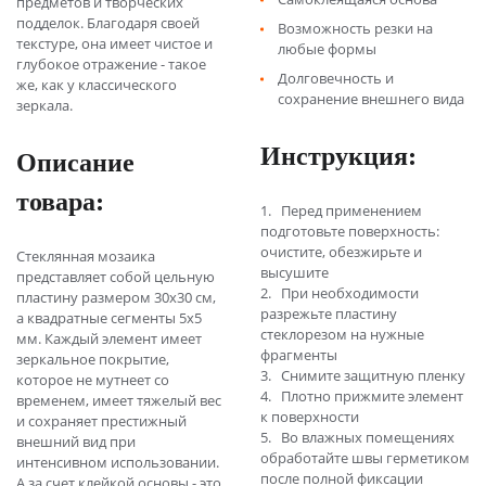
предметов и творческих
подделок. Благодаря своей
Возможность резки на
текстуре, она имеет чистое и
любые формы
глубокое отражение - такое
Долговечность и
же, как у классического
сохранение внешнего вида
зеркала.
Инструкция:
Описание
товара:
1. Перед применением
подготовьте поверхность:
очистите, обезжирьте и
Стеклянная мозаика
высушите
представляет собой цельную
2. При необходимости
пластину размером 30х30 см,
разрежьте пластину
а квадратные сегменты 5х5
стеклорезом на нужные
мм. Каждый элемент имеет
фрагменты
зеркальное покрытие,
3. Снимите защитную пленку
которое не мутнеет со
4. Плотно прижмите элемент
временем, имеет тяжелый вес
к поверхности
и сохраняет престижный
5. Во влажных помещениях
внешний вид при
обработайте швы герметиком
интенсивном использовании.
после полной фиксации
А за счет клейкой основы - это