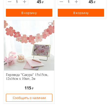
45
45
₽
₽
В корзину
В корзину
Гирлянда "Сакура" 15х15см,
12х16см х 10шт, 2м
115
₽
Сообщить о наличии