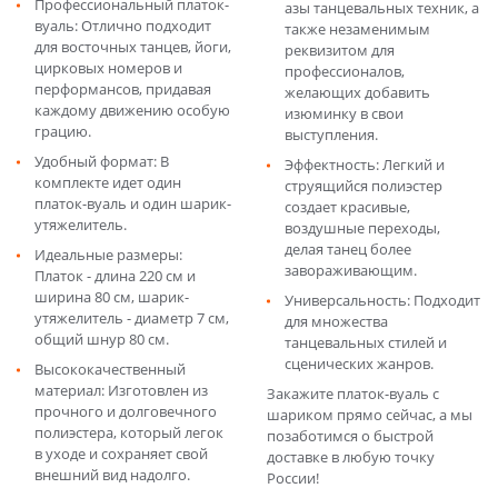
Профессиональный платок-
азы танцевальных техник, а
вуаль: Отлично подходит
также незаменимым
для восточных танцев, йоги,
реквизитом для
цирковых номеров и
профессионалов,
перформансов, придавая
желающих добавить
каждому движению особую
изюминку в свои
грацию.
выступления.
Удобный формат: В
Эффектность: Легкий и
комплекте идет один
струящийся полиэстер
платок-вуаль и один шарик-
создает красивые,
утяжелитель.
воздушные переходы,
делая танец более
Идеальные размеры:
завораживающим.
Платок - длина 220 см и
ширина 80 см, шарик-
Универсальность: Подходит
утяжелитель - диаметр 7 см,
для множества
общий шнур 80 см.
танцевальных стилей и
сценических жанров.
Высококачественный
материал: Изготовлен из
Закажите платок-вуаль с
прочного и долговечного
шариком прямо сейчас, а мы
полиэстера, который легок
позаботимся о быстрой
в уходе и сохраняет свой
доставке в любую точку
внешний вид надолго.
России!