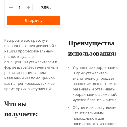
385
₽
В корзину
Раскройте всю красоту и
Преимущества
плавность ваших движений с
использования:
нашим профессиональным
платком-вуалью,
оснащенным утяжелителем в
форме шара! Этот элегантный
Улучшение координации:
реквизит станет вашим
Шарик-утяжелитель
незаменимым помощником
значительно упрощает
как на тренировках, так и во
вращение платка, помогая
время ярких выступлений.
развивать и оттачивать
координацию движений,
чувство баланса и ритма.
Что вы
Обучение и выступления:
получаете:
Станет отличным
помощником для
новичков, осваивающих