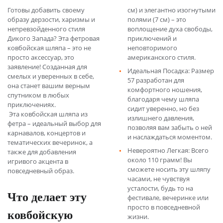
Готовы добавить своему
см) и элегантно изогнутыми
образу дерзости, харизмы и
полями (7 см) – это
непревзойденного стиля
воплощение духа свободы,
Дикого Запада? Эта фетровая
приключений и
ковбойская шляпа – это не
неповторимого
просто аксессуар, это
американского стиля.
заявление! Созданная для
Идеальная Посадка: Размер
смелых и уверенных в себе,
57 разработан для
она станет вашим верным
комфортного ношения,
спутником в любых
благодаря чему шляпа
приключениях.
сидит уверенно, но без
Эта ковбойская шляпа из
излишнего давления,
фетра – идеальный выбор для
позволяя вам забыть о ней
карнавалов, концертов и
и наслаждаться моментом.
тематических вечеринок, а
Невероятно Легкая: Всего
также для добавления
около 110 грамм! Вы
игривого акцента в
сможете носить эту шляпу
повседневный образ.
часами, не чувствуя
усталости, будь то на
Что делает эту
фестивале, вечеринке или
просто в повседневной
ковбойскую
жизни.