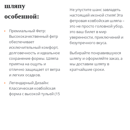
шляпу
Не упустите шанс завладеть
особенной:
настоящей иконой стиля! Эта
фетровая ковбойская шляпа –
это не просто головной убор,
Премиальный Фетр:
это ваш билет в мир
Высококачественный фетр
уверенности, приключений и
обеспечивает
безупречного вкуса.
исключительный комфорт,
долговечность и идеальное
Выбирайте понравившуюся
сохранение формы. Шляпа
шляпу и оформляйте заказ, а
приятна на ощупь и
мы доставим шляпу в
отлично защищает от ветра
кратчайшие сроки.
и легких осадков.
Легендарный Дизайн:
Классическая ковбойская
форма с высокой тульей (15