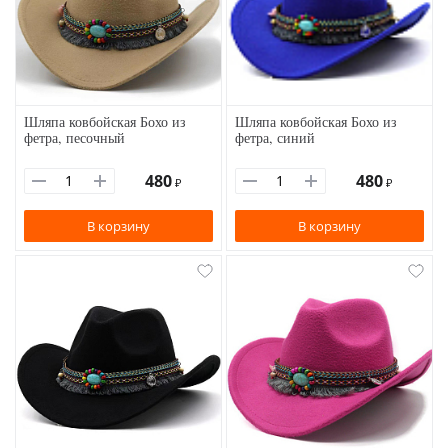
Шляпа ковбойская Бохо из
Шляпа ковбойская Бохо из
фетра, песочный
фетра, синий
480
480
₽
₽
В корзину
В корзину