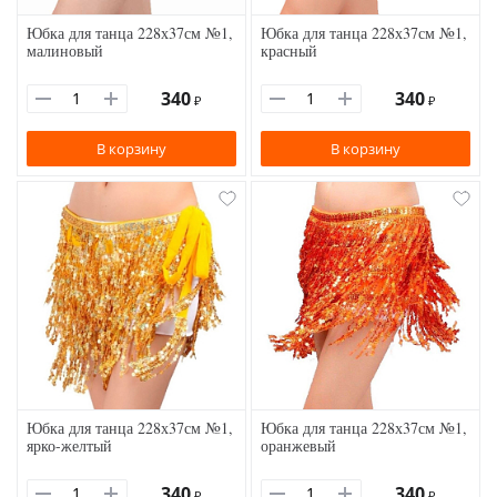
Юбка для танца 228х37см №1,
Юбка для танца 228х37см №1,
малиновый
красный
340
340
₽
₽
В корзину
В корзину
Юбка для танца 228х37см №1,
Юбка для танца 228х37см №1,
ярко-желтый
оранжевый
340
340
₽
₽