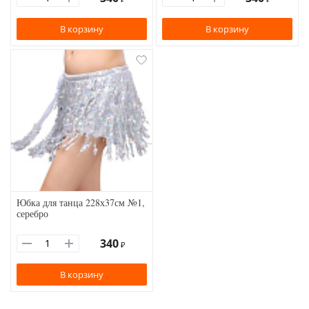
В корзину
В корзину
Юбка для танца 228х37см №1,
серебро
340
₽
В корзину