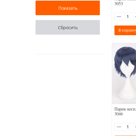
3053
В корзин
Парик косп
3046