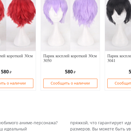
лей короткий 30см
Парик косплей короткий 30см
Парик коспле
3050
3041
580
580
₽
₽
ть о наличии
Сообщить о наличии
Сообщит
любимого аниме-персонажа?
пряжкой, что гарантирует ид
аш идеальный
размеров. Вы можете быть ув