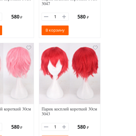
3047
580
580
₽
₽
В корзину
й короткий 30см
Парик косплей короткий 30см
3043
580
580
₽
₽