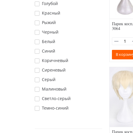
Голубой
Красный
Рыжий
Парик косп
3064
Черный
Белый
Синий
В корзин
Коричневый
Сиреневый
Серый
Малиновый
Светло-серый
Темно-синий
Парик косп