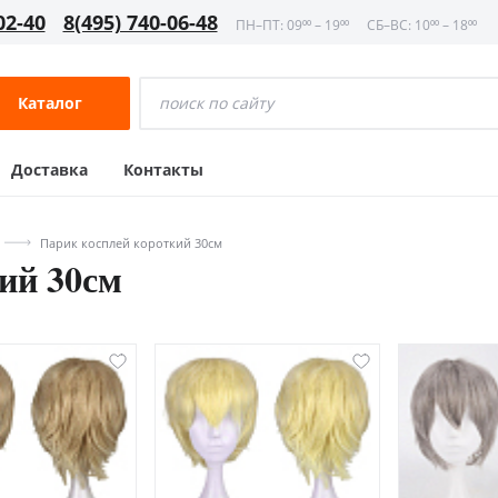
02-40
8(495) 740-06-48
ПН–ПТ: 09⁰⁰ – 19⁰⁰
СБ–ВС: 10⁰⁰ – 18⁰⁰
Каталог
Доставка
Контакты
Парик косплей короткий 30см
ий 30см