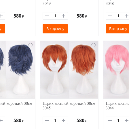
3049
3048
580
580
₽
₽
у
В корзину
В корзину
лей короткий 30см
Парик косплей короткий 30см
Парик коспле
3045
3044
580
580
₽
₽