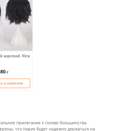
й короткий 30см
580
₽
ь о наличии
еальное прилегание к голове большинства
ерены, что парик будет надежно держаться на