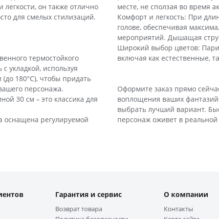
 легкости, он также отлично
месте, не сползая во время 
сто для смелых стилизаций.
Комфорт и легкость: При дли
голове, обеспечивая максима
мероприятий. Дышащая струк
Широкий выбор цветов: Парик
венного термостойкого
включая как естественные, т
 с укладкой, используя
(до 180°C), чтобы придать
 вашего персонажа.
Оформите заказ прямо сейча
ой 30 см – это классика для
воплощения ваших фантазий
выбрать лучший вариант. Быс
ка оснащена регулируемой
персонаж оживет в реальной
иентов
Гарантия и сервис
О компании
Возврат товара
Контакты
Политика безопасности
Карта сайта