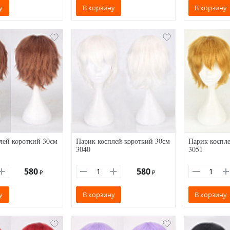
у
В корзину
В корзину
лей короткий 30см
Парик косплей короткий 30см
Парик коспле
3040
3051
580
580
₽
₽
у
В корзину
В корзину