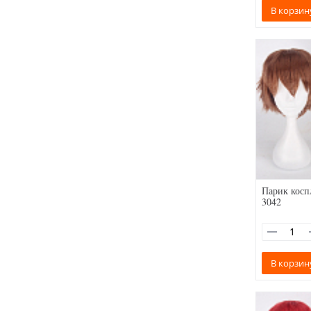
В корзин
Парик косп
3042
В корзин