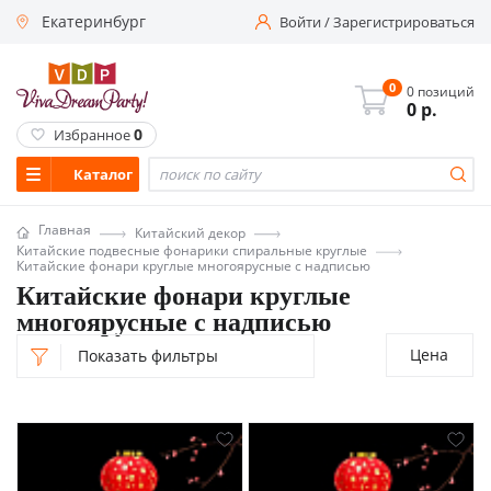
Екатеринбург
Войти
/
Зарегистрироваться
0
0 позиций
0
р.
0
Избранное
Каталог
Главная
Китайский декор
Китайские подвесные фонарики спиральные круглые
Китайские фонари круглые многоярусные с надписью
Китайские фонари круглые
многоярусные с надписью
Цена
Показать фильтры