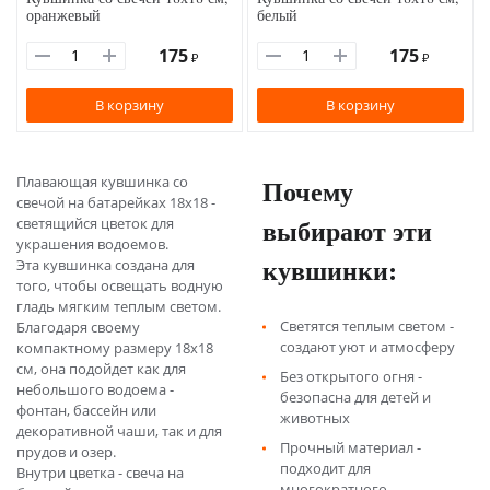
оранжевый
белый
175
175
₽
₽
В корзину
В корзину
Плавающая кувшинка со
Почему
свечой на батарейках 18х18 -
выбирают эти
светящийся цветок для
украшения водоемов.
кувшинки:
Эта кувшинка создана для
того, чтобы освещать водную
гладь мягким теплым светом.
Светятся теплым светом -
Благодаря своему
создают уют и атмосферу
компактному размеру 18х18
см, она подойдет как для
Без открытого огня -
небольшого водоема -
безопасна для детей и
фонтан, бассейн или
животных
декоративной чаши, так и для
Прочный материал -
прудов и озер.
подходит для
Внутри цветка - свеча на
многократного