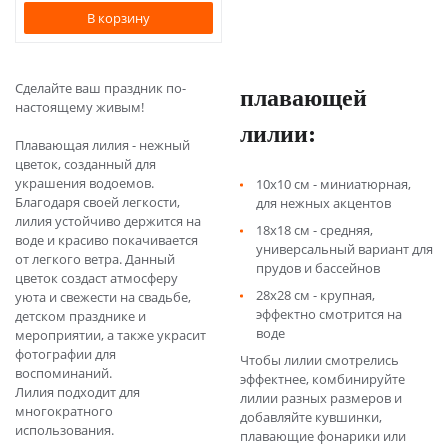
В корзину
Сделайте ваш праздник по-
плавающей
настоящему живым!
лилии:
Плавающая лилия
- нежный
цветок, созданный для
украшения водоемов.
10х10 см - миниатюрная,
Благодаря своей легкости,
для нежных акцентов
лилия устойчиво держится на
18х18 см - средняя,
воде и красиво покачивается
универсальный вариант для
от легкого ветра. Данный
прудов и бассейнов
цветок создаст атмосферу
28х28 см - крупная,
уюта и свежести на свадьбе,
эффектно смотрится на
детском празднике и
воде
мероприятии, а также украсит
фотографии для
Чтобы лилии смотрелись
воспоминаний.
эффектнее, комбинируйте
Лилия подходит для
лилии разных размеров и
многократного
добавляйте кувшинки,
использования.
плавающие фонарики или