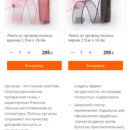
Лента из органзы полосы
Лента из органзы полосы
красная 2,5см х 18,4м
черная 2,5см х 18,4м
295
295
₽
₽
В корзину
В корзину
Органза – это тонкая, жесткая,
создать эффект
полупрозрачная или
загадочности, не скрывая
прозрачная ткань с
полностью содержимое.
характерным блеском,
Широкий спектр
обычно изготовленная из
применения: Идеальны для
полиэстера. Полосы органзы
оформления свадебных
сохраняют эти качества,
торжеств (декор залов,
добавляя легкость и
букетов, пригласительных),