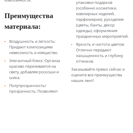
изысканность.
упаковки подарков
(особенно косметики,
Преимущества
ювелирных изделий,
парфюмерии), рукоделия
материала:
(цветы, банты, декор
одежды), оформления
праздничных мероприятий.
Воздушность и легкость:
Яркость и чистота цветов:
Придают композициям
Отлично передают
невесомость и изящество.
насыщенность и глубину
Элегантный блеск: Органза
оттенков.
красиво переливается на
Заказывайте прямо сейчас и
свету, добавляя роскоши и
оцените все преимущества
шика.
наших лент!
Полупрозрачность/
прозрачность: Позволяют