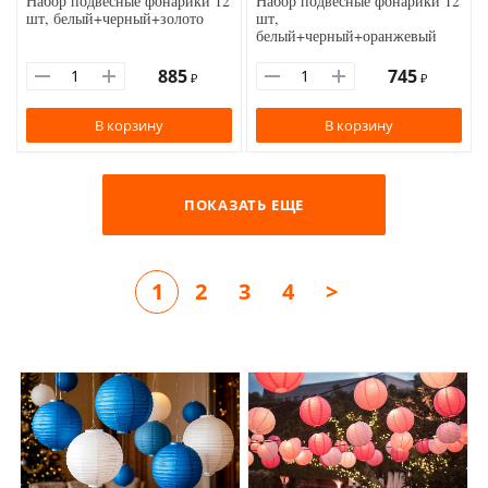
Набор подвесные фонарики 12
Набор подвесные фонарики 12
шт, белый+черный+золото
шт,
белый+черный+оранжевый
885
745
₽
₽
В корзину
В корзину
ПОКАЗАТЬ ЕЩЕ
1
2
3
4
>