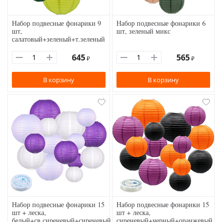
Набор подвесные фонарики 9
Набор подвесные фонарики 6
шт,
шт, зеленый микс
салатовый+зеленый+т.зеленый
645
565
₽
₽
В корзину
В корзину
Набор подвесные фонарики 15
Набор подвесные фонарики 15
шт + леска,
шт + леска,
белый+св.сиреневый+сиреневый
сиреневый+черный+оранжевый