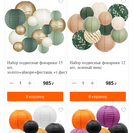
Набор подвесные фонарики 15
Набор подвесные фонарики 12
шт,
шт, зеленый микс
золото+айвори+фисташк.+т.фисташковый
985
985
₽
₽
В корзину
В корзину