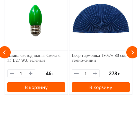
Лампа светодиодная Свеча d-
Веер-гармошка 180г/м 80 см,
35 E27 W3, зеленый
темно-синий
46
278
₽
₽
В корзину
В корзину