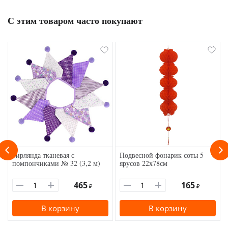
С этим товаром часто покупают
Гирлянда тканевая с
Подвесной фонарик соты 5
помпончиками № 32 (3,2 м)
ярусов 22х78см
465
165
₽
₽
В корзину
В корзину