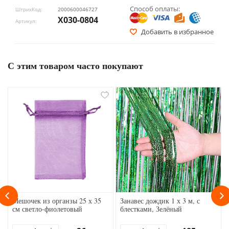
Способ оплаты:
ШтрихКод:
2000600046727
Х030-0804
Артикул:
Добавить в избранное
С этим товаром часто покупают
Мешочек из органзы 25 х 35
Занавес дождик 1 х 3 м, с
см светло-фиолетовый
блестками, Зелёный